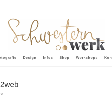
otografie
Design
Infos
Shop
Workshops
Kon
12web
re