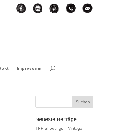
F
I
T
M
P
takt
Impressum
Neueste Beiträge
TFP Shootings – Vintage