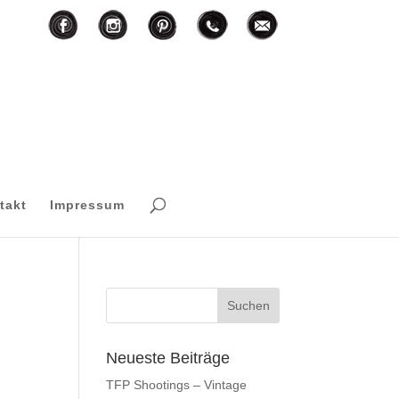
F
I
T
M
P
takt
Impressum
Neueste Beiträge
TFP Shootings – Vintage