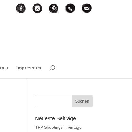
F
I
T
M
P
takt
Impressum
Neueste Beiträge
TFP Shootings – Vintage