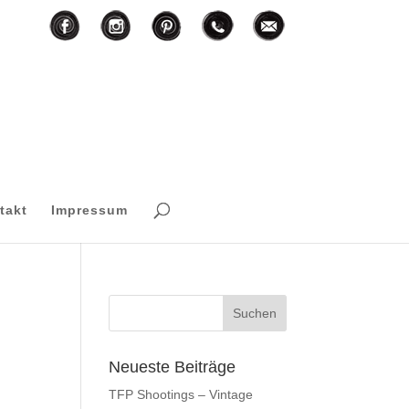
F
I
T
M
P
takt
Impressum
Neueste Beiträge
TFP Shootings – Vintage