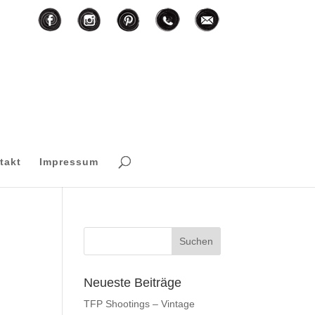
F
I
T
M
P
takt
Impressum
Neueste Beiträge
TFP Shootings – Vintage