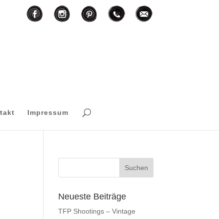
F
I
T
M
P
takt
Impressum
Neueste Beiträge
TFP Shootings – Vintage